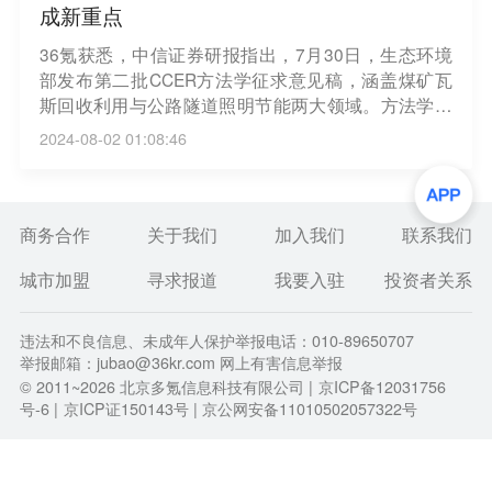
成新重点
36氪获悉，中信证券研报指出，7月30日，生态环境
部发布第二批CCER方法学征求意见稿，涵盖煤矿瓦
斯回收利用与公路隧道照明节能两大领域。方法学发
布后，预计甲烷类CCER或将超越林业碳汇，成为最
2024-08-02 01:08:46
活跃的CCER类型，利好拥有较多低浓度瓦斯煤矿的
煤炭企业。往后看，生态环境部将常态化、机制化持
续开展方法学遴选工作，绿电制氢、生物质发电、森
林经营、海洋碳汇、CCUS等项目未来或有望入选CC
商务合作
关于我们
加入我们
联系我们
ER方法学，建议关注首批项目进入市场的时间节点。
城市加盟
寻求报道
我要入驻
投资者关系
违法和不良信息、未成年人保护举报电话：010-89650707
举报邮箱：jubao@36kr.com 网上有害信息举报
© 2011~
2026
北京多氪信息科技有限公司 |
京ICP备12031756
号-6
|
京ICP证150143号
| 京公网安备11010502057322号