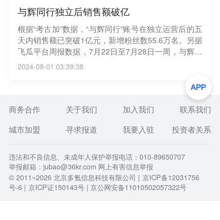
与辉同行独立后销售额破亿
根据“考古加”数据，“与辉同行”账号在独立运营后的五
天内销售额已突破1亿元，新增粉丝数55.6万名。另据
飞瓜平台周报数据，7月22日至7月28日一周，与辉同
行带货量位列第三位，销售额过1亿元；东方甄选带
2024-08-01 03:39:38
货量位列第十位，总销售额位于2500万元至5000万
元。（新浪科技）
商务合作
关于我们
加入我们
联系我们
城市加盟
寻求报道
我要入驻
投资者关系
违法和不良信息、未成年人保护举报电话：010-89650707
举报邮箱：jubao@36kr.com 网上有害信息举报
© 2011~
2026
北京多氪信息科技有限公司 |
京ICP备12031756
号-6
|
京ICP证150143号
| 京公网安备11010502057322号