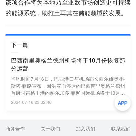
该项合作将为本地乃至亚欧市场创造更可持续
的能源系统，助推土耳其在储能领域的发展。
下一篇
巴西南里奥格兰德州机场将于10月份恢复部
分运营
当地时间7月16日，巴西港口与机场部长西尔维奥·科
斯塔·菲略宣布，因洪灾而停运的巴西南里奥格兰德州
首府阿雷格里港的萨尔加多·菲柳国际机场将于10月份
恢复部分运营，届时每日将有50个进出港航班。他表
2024-07-16 23:32:46
示，可能要到年底才能全面恢复机场的正常运营。
（央视新闻）
商务合作
关于我们
加入我们
联系我们