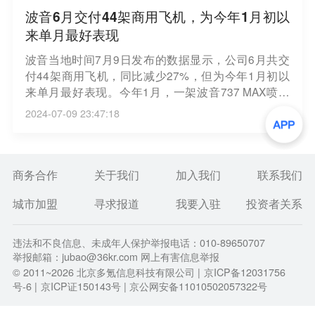
波音6月交付44架商用飞机，为今年1月初以
来单月最好表现
波音当地时间7月9日发布的数据显示，公司6月共交
付44架商用飞机，同比减少27%，但为今年1月初以
来单月最好表现。今年1月，一架波音737 MAX喷气
式客机发生事故险酿惨案，导致波音工厂开始限制生
2024-07-09 23:47:18
产。（界面）
商务合作
关于我们
加入我们
联系我们
城市加盟
寻求报道
我要入驻
投资者关系
违法和不良信息、未成年人保护举报电话：010-89650707
举报邮箱：jubao@36kr.com 网上有害信息举报
© 2011~
2026
北京多氪信息科技有限公司 |
京ICP备12031756
号-6
|
京ICP证150143号
| 京公网安备11010502057322号