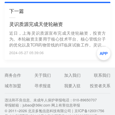
下一篇
灵识质源完成天使轮融资
近日，上海灵识质源宣布完成天使轮融资，投资方
为。本轮融资主要用于核心技术平台、核心管线分子
的优化以及TCR药物管线的IIT临床试验工作。灵识质
源成立于2023年，独立开发了“ TCR MinerTM发现平
2024-05-27 05:39:06
台”和“可溶性TCR工程改造技术”两大技术平台，是一
家具有TCR发现能力及TCR药物开发能力的平台型公
司。（动脉网）
商务合作
关于我们
加入我们
联系我们
城市加盟
寻求报道
我要入驻
投资者关系
违法和不良信息、未成年人保护举报电话：010-89650707
举报邮箱：jubao@36kr.com 网上有害信息举报
© 2011~
2026
北京多氪信息科技有限公司 |
京ICP备12031756