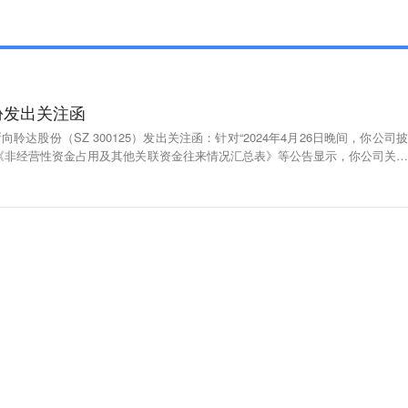
份发出关注函
所向聆达股份（SZ 300125）发出关注函：针对“2024年4月26日晚间，你公司披
》《非经营性资金占用及其他关联资金往来情况汇总表》等公告显示，你公司关联
司、浙江容硕互联网科技有限公司、金寨嘉悦正丰新能源有限公司在2023年存
金的行为，累计占用金额为1560万元，截至目前仍有1072万元尚未偿还。针
局下发了《关于对聆达集团股份有限公司采取责令改正监管措施的决定》，要求
。