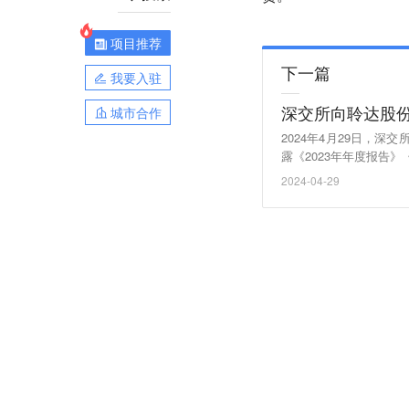
项目推荐
下一篇
我要入驻
深交所向聆达股
城市合作
2024年4月29日，深交
露《2023年年度报告
人安徽新旭新能源有限公
2024-04-29
在非经营占用上市公司资
对前述情况，大连证监
你公司进行整改”等情况