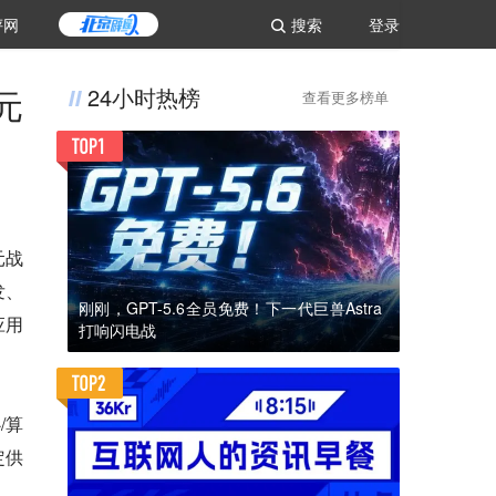
评网
搜索
登录
元
24小时热榜
查看更多榜单
元战
发、
刚刚，GPT-5.6全员免费！下一代巨兽Astra
应用
打响闪电战
/算
定供