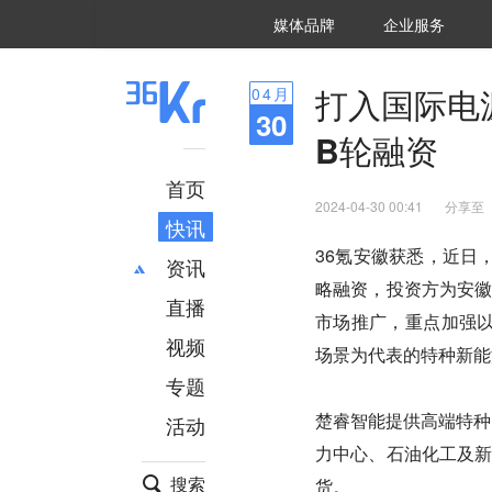
36氪Auto
数字时氪
企业号
未来消费
智能涌现
未来城市
启动Power on
媒体品牌
企业服务
企服点评
36氪出海
36氪研究院
潮生TIDE
36氪企服点评
36Kr研究院
36氪财经
职场bonus
36碳
后浪研究所
36Kr创新咨询
暗涌Waves
硬氪
氪睿研究院
打入国际电
04
月
30
B轮融资
首页
2024-04-30 00:41
分享至
快讯
36氪安徽获悉，近日
资讯
略融资，投资方为安
直播
最新
推荐
市场推广，重点加强以“
创投
财经
视频
场景为代表的特种新能
汽车
AI
专题
科技
项目推荐
楚睿智能提供高端特种
活动
专精特新
安徽
力中心、石油化工及
搜索
货。