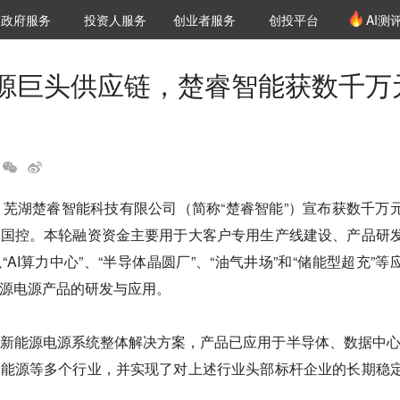
创投发布
项目推荐
核心服务
LP源计划
政府服务
投资人服务
创业者服务
创投平台
AI测
36氪Pro
VClub
VClub投资机构库
创投氪堂
城市之窗
投资机构职位推介
企业入驻
投资人认证
源巨头供应链，楚睿智能获数千万
，芜湖楚睿智能科技有限公司（简称“楚睿智能”）宣布获数千万
徽国控。本轮融资资金主要用于大客户专用生产线建设、产品研
AI算力中心”、“半导体晶圆厂”、“油气井场”和“储能型超充”等
源电源产品的研发与应用。

新能源电源系统整体解决方案，产品已应用于半导体、数据中心
新能源等多个行业，并实现了对上述行业头部标杆企业的长期稳