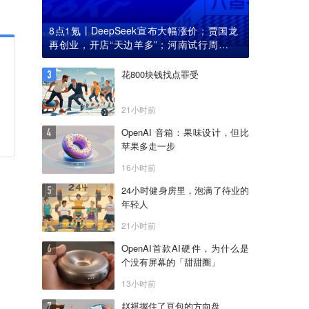
8点1氪丨DeepSeek宣布大幅涨价；贾国龙
再创业，开店“天边羊多”；河南试行周五下
午弹性离岗
花800块钱找点罪受
21小时前
OpenAI 音箱：果味设计，但比
苹果多走一步
16小时前
24小时健身房里，泡满了待业的
年轻人
21小时前
OpenAI首款AI硬件，为什么是
个没有屏幕的「甜甜圈」
13小时前
赵祺握住了豆包的方向盘