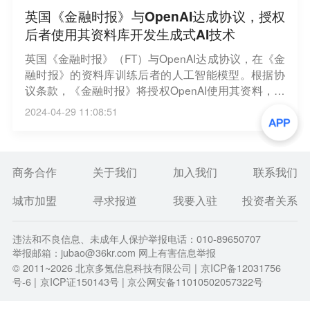
英国《金融时报》与OpenAI达成协议，授权
后者使用其资料库开发生成式AI技术
英国《金融时报》（FT）与OpenAI达成协议，在《金
融时报》的资料库训练后者的人工智能模型。根据协
议条款，《金融时报》将授权OpenAI使用其资料，帮
助开发生成式人工智能技术。协议还允许ChatGPT用
2024-04-29 11:08:51
《金融时报》文章的简短摘要回答问题，并提供相关
新闻的链接。这意味着ChatGPT在全球的1亿用户可
通过这款聊天机器人访问《金融时报》的报道，同时
获得原始新闻链接。（界面）
商务合作
关于我们
加入我们
联系我们
城市加盟
寻求报道
我要入驻
投资者关系
违法和不良信息、未成年人保护举报电话：010-89650707
举报邮箱：jubao@36kr.com 网上有害信息举报
© 2011~
2026
北京多氪信息科技有限公司 |
京ICP备12031756
号-6
|
京ICP证150143号
| 京公网安备11010502057322号