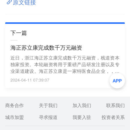
原文链接
下一篇
海正苏立康完成数千万元融资
近日，浙江海正苏立康完成数千万元融资，栈道资本
独家投资。本轮融资将用于重磅产品研发注册以及专
业渠道建设。海正苏立康是一家特医食品企业，，产
品主要包含特医食品、保健品、普通食品如固体饮
2024-04-11 07:39:07
料、液体饮料、特膳、保健品、压片糖果、冻干果蔬
类等。（动脉网）
商务合作
关于我们
加入我们
联系我们
城市加盟
寻求报道
我要入驻
投资者关系