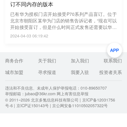
订不同内存的版本
已有华为授权门店开始接受P70系列产品盲订。位于
北京市朝阳区某华为门店的销售告诉记者，“现在可以
开始接受盲订，但是什么时间正式发售还需要以华为
官方通知为准。”该销售表示，可以帮消费者预定所需
2024-04-03 06:19:42
要的内存版本，但颜色等其他产品信息现在授权门店
并不知晓，门店销售会在正式发售时给盲订的消费者
打电话进行告知。（蓝鲸财经）
商务合作
关于我们
加入我们
联系我们
城市加盟
寻求报道
我要入驻
投资者关系
违法和不良信息、未成年人保护举报电话：010-89650707
举报邮箱：jubao@36kr.com 网上有害信息举报
© 2011~
2026
北京多氪信息科技有限公司 |
京ICP备12031756
号-6
|
京ICP证150143号
| 京公网安备11010502057322号