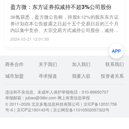
盈方微：东方证券拟减持不超3%公司股份
36氪获悉，盈方微公告称，持股8.12%的股东东方证
券计划在本公告披露之日起十五个交易日后的三个月
内以集中竞价、大宗交易方式减持公司股份，减持股
份数量上限不超过公司总股本的3%。
2024-03-21 12:01:50
商务合作
关于我们
加入我们
联系我们
城市加盟
寻求报道
我要入驻
投资者关系
违法和不良信息、未成年人保护举报电话：010-89650707
举报邮箱：jubao@36kr.com 网上有害信息举报
© 2011~
2026
北京多氪信息科技有限公司 |
京ICP备12031756
号-6
|
京ICP证150143号
| 京公网安备11010502057322号