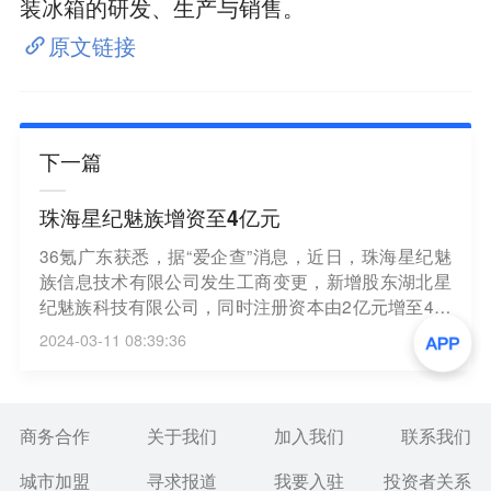
装冰箱的研发、生产与销售。
原文链接
下一篇
珠海星纪魅族增资至4亿元
36氪广东获悉，据“爱企查”消息，近日，珠海星纪魅
族信息技术有限公司发生工商变更，新增股东湖北星
纪魅族科技有限公司，同时注册资本由2亿元增至4亿
元，增幅100%。珠海星纪魅族信息技术有限公司成
2024-03-11 08:39:36
立于2012年12月，法定代表人为沈子瑜，经营范围含
互联网信息服务、移动终端设备销售、电子产品销
售、互联网销售、信息系统集成服务等，目前该公司
由湖北星纪魅族科技有限公司、珠海市魅族科技有限
商务合作
关于我们
加入我们
联系我们
公司分别持股50%。
城市加盟
寻求报道
我要入驻
投资者关系