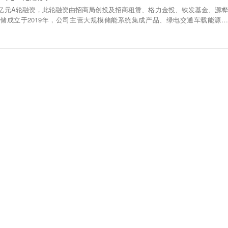
6亿元A轮融资，此轮融资由招商局创投及招商租赁、格力金投、铁发基金、源桦
元储成立于2019年，公司主营大规模储能系统集成产品、绿电交通车载能源产
发、生产和销售，以及储能电站的开发建设、运营和售后增值服务。（融和元