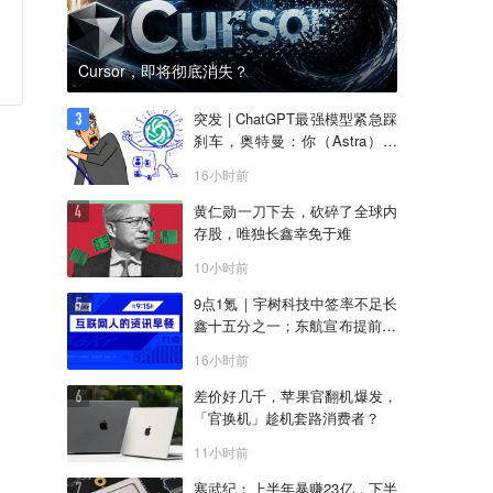
Cursor，即将彻底消失？
突发 | ChatGPT最强模型紧急踩
刹车，奥特曼：你（Astra）吓
到我了
16小时前
黄仁勋一刀下去，砍碎了全球内
存股，唯独长鑫幸免于难
10小时前
9点1氪｜宇树科技中签率不足长
鑫十五分之一；东航宣布提前14
天可免费退改票；雪佛兰将停止
16小时前
在华销售
差价好几千，苹果官翻机爆发，
「官换机」趁机套路消费者？
11小时前
寒武纪：上半年暴赚23亿，下半