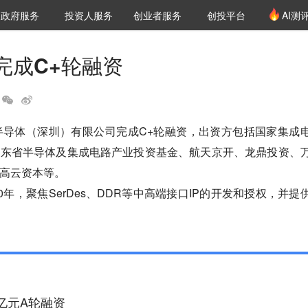
创投发布
项目推荐
核心服务
LP源计划
政府服务
投资人服务
创业者服务
创投平台
AI测
36氪Pro
VClub
VClub投资机构库
创投氪堂
城市之窗
投资机构职位推介
企业入驻
投资人认证
完成C+轮融资
半导体（深圳）有限公司完成C+轮融资，出资方包括国家集成
广东省半导体及集成电路产业投资基金、航天京开、龙鼎投资、
高云资本等。

0年，聚焦SerDes、DDR等中高端接口IP的开发和授权，并提
6亿元A轮融资