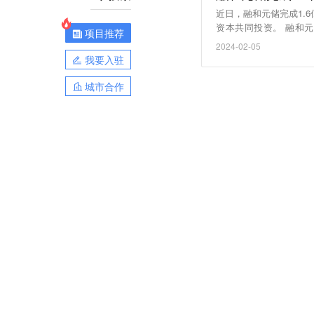
近日，融和元储完成1.
资本共同投资。 融和
项目推荐
品、数字能源产品的研
2024-02-05
储）
我要入驻
城市合作