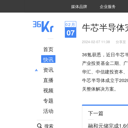
36氪Auto
数字时氪
企业号
未来消费
智能涌现
未来城市
启动Power on
媒体品牌
企业服务
企服点评
36氪出海
36氪研究院
潮生TIDE
36氪企服点评
36Kr研究院
36氪财经
职场bonus
36碳
后浪研究所
36Kr创新咨询
暗涌Waves
硬氪
氪睿研究院
牛芯半导体
02
月
07
2024-02-07 11:38
分享至
首页
36氪获悉，近日牛芯
快讯
产业投资基金二期、
资讯
华汇、中信建投资本、
直播
最新
推荐
牛芯半导体成立于202
创投
财经
关整体解决方案。
视频
汽车
AI
专题
科技
项目推荐
活动
专精特新
安徽
下一篇
融和元储完成1.
搜索