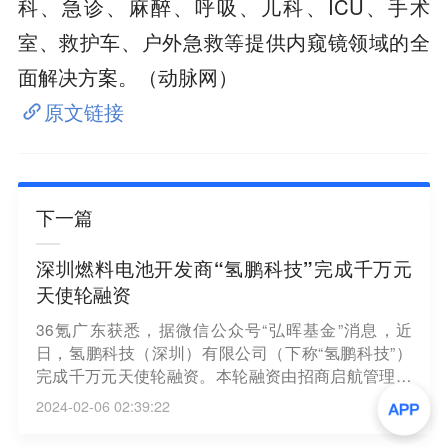
科、急诊、麻醉、呼吸、儿科、ICU、手术
室、救护车、户外急救等提供内窥镜领域的全
面解决方案。（动脉网）
原文链接
下一篇
深圳燃料电池开发商“氢鹏科技”完成千万元
天使轮融资
36氪广东获悉，据微信公众号“弘晖基金”消息，近
日，氢鹏科技（深圳）有限公司（下称“氢鹏科技”）
完成千万元天使轮融资。本轮融资由招商启航管理的
扬帆致远基金和弘晖基金联合投资。本次融资将用于
2024-02-06 02:39:22
加速固体氧化物燃料电池热电联供系统和固体氧化物
电解池制氢系统的工程样机开发和中试产线建设。“氢