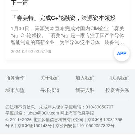
下一篇
「赛美特」完成C+轮融资，策源资本领投
1月30日，策源资本宣布完成对国内CIM企业「赛美
特」C+轮领投。「赛美特」是一家专注于国产半导体
智能制造的高新企业，为半导体/泛半导体、装备制造
等行业提供高性能、高可用性、高可靠性的一站式国
2024-02-02 02:57:39
产CIM解决方案。本轮投资后，「赛美特」拟将成都
子公司打造成为西部总部项目，通过并购国内外半导
体工业软件类型企业，聚焦西部的集成电路制造等高
端制造业方向，进行半导体行业智能制造CIM工业软
商务合作
关于我们
加入我们
联系我们
件研发及销售。（策源资本）
城市加盟
寻求报道
我要入驻
投资者关系
违法和不良信息、未成年人保护举报电话：010-89650707
举报邮箱：jubao@36kr.com 网上有害信息举报
© 2011~
2026
北京多氪信息科技有限公司 |
京ICP备12031756
号-6
|
京ICP证150143号
| 京公网安备11010502057322号