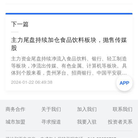
下一篇
主力尾盘持续加仓食品饮料板块，抛售传媒
股
主力资金尾盘持续净流入食品饮料、银行、轻工制造
等板块，净流出传媒、有色金属、计算机等板块。具
体到个股来看，贵州茅台、招商银行、中国平安获净
流入16.91亿元、4.93亿元、4.34亿元。净流出方面，
2024-01-22 06:49:38
中际旭创、昆仑万维、高新发展分别遭抛售3.07亿
元、3.05亿元、3.00亿元。（第一财经）
商务合作
关于我们
加入我们
联系我们
城市加盟
寻求报道
我要入驻
投资者关系