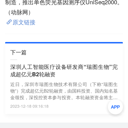
制造，推出单色荧光基因测序仪UniSeq2000。
（动脉网）
原文链接
下一篇
深圳人工智能医疗设备研发商“瑞图生物”完
成超亿元B2轮融资
近日，深圳市瑞图生物技术有限公司（下称“瑞图生
物”）完成超亿元B2轮融资，由国科投资、国内知名基
金领投，深投控资本参与投资。本轮融资资金将主要
用于核心产品的生产、商业化及研发迭代等。“瑞图生
2023-12-18 09:16:18
物”成立于2017年，基于自主研发的人工智能新一代D
eepCell引擎，开发智能临检、智能血液、智能病理、
智能生殖医学四大分析系统，提供细胞形态学人工智