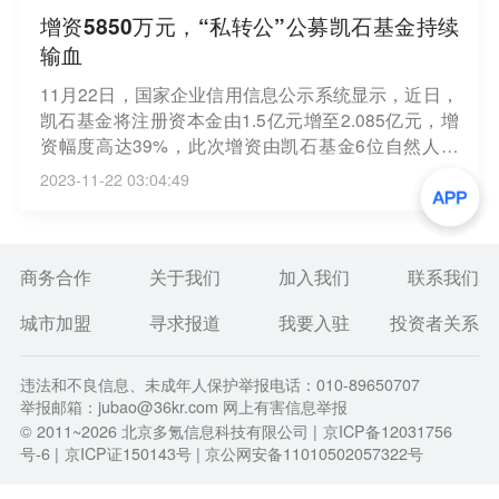
增资5850万元，“私转公”公募凯石基金持续
输血
11月22日，国家企业信用信息公示系统显示，近日，
凯石基金将注册资本金由1.5亿元增至2.085亿元，增
资幅度高达39%，此次增资由凯石基金6位自然人股
东同比例增资，增资完成之后，公司董事长陈继武出
2023-11-22 03:04:49
资13552.5万元，持有凯石基金65％股权，仍为凯石
基金第一大股东，这也是凯石基金成立以来第二次增
资。（中证网）
商务合作
关于我们
加入我们
联系我们
城市加盟
寻求报道
我要入驻
投资者关系
违法和不良信息、未成年人保护举报电话：010-89650707
举报邮箱：jubao@36kr.com 网上有害信息举报
© 2011~
2026
北京多氪信息科技有限公司 |
京ICP备12031756
号-6
|
京ICP证150143号
| 京公网安备11010502057322号