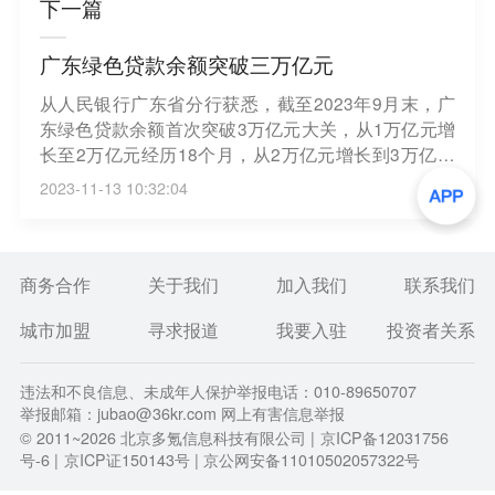
下一篇
广东绿色贷款余额突破三万亿元
从人民银行广东省分行获悉，截至2023年9月末，广
东绿色贷款余额首次突破3万亿元大关，从1万亿元增
长至2万亿元经历18个月，从2万亿元增长到3万亿元
经历12个月，绿色金融发展动能得到进一步激活。
2023-11-13 10:32:04
（上证报）
商务合作
关于我们
加入我们
联系我们
城市加盟
寻求报道
我要入驻
投资者关系
违法和不良信息、未成年人保护举报电话：010-89650707
举报邮箱：jubao@36kr.com 网上有害信息举报
© 2011~
2026
北京多氪信息科技有限公司 |
京ICP备12031756
号-6
|
京ICP证150143号
| 京公网安备11010502057322号