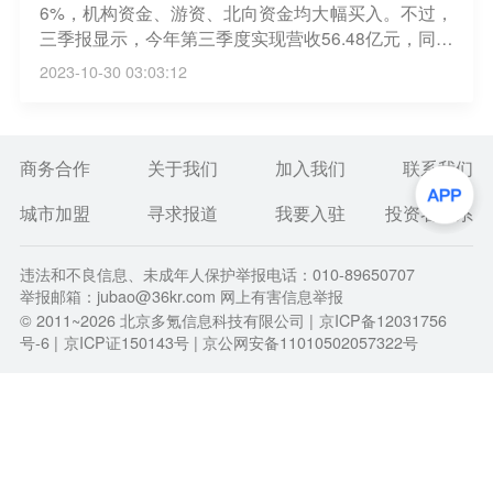
6%，机构资金、游资、北向资金均大幅买入。不过，
三季报显示，今年第三季度实现营收56.48亿元，同比
下滑47.25%，当季净亏损9.5亿元，同比基本持平；
2023-10-30 03:03:12
公司前三季度营收166.8亿元，同比下滑近28%，净亏
损22.94亿元，同比减亏14.23%。以投资者身份致电
上市公司，相关工作人员表示，公司第三季度营业收
入变动主要受销量同比下降影响，不过目前问界订单
商务合作
关于我们
加入我们
联系我们
已突破七万，生产经营、交付平稳有序，问界M9将于
城市加盟
寻求报道
我要入驻
投资者关系
12月发布。（第一财经）
违法和不良信息、未成年人保护举报电话：010-89650707
举报邮箱：jubao@36kr.com 网上有害信息举报
© 2011~
2026
北京多氪信息科技有限公司 |
京ICP备12031756
号-6
|
京ICP证150143号
| 京公网安备11010502057322号