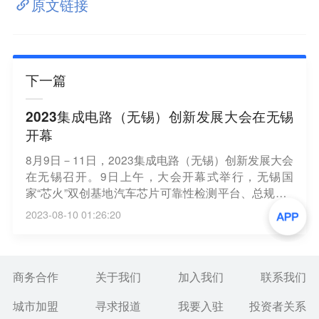
原文链接
下一篇
2023集成电路（无锡）创新发展大会在无锡
开幕
8月9日－11日，2023集成电路（无锡）创新发展大会
在无锡召开。9日上午，大会开幕式举行，无锡国
家“芯火”双创基地汽车芯片可靠性检测平台、总规模5
0亿元的无锡市集成电路产业专项基金、江苏省（无
2023-08-10 01:26:20
锡）集成电路产业融合集群揭牌，总金额超200亿元
的30多个重点产业项目签约。（无锡发布）
商务合作
关于我们
加入我们
联系我们
城市加盟
寻求报道
我要入驻
投资者关系