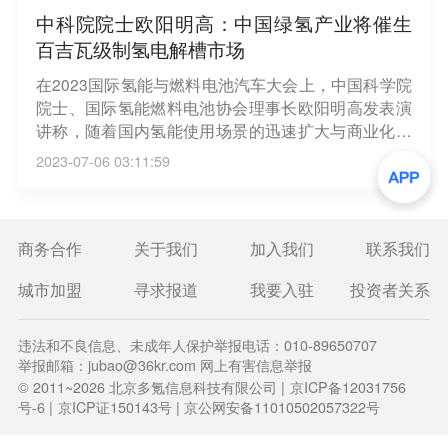
中科院院士欧阳明高：中国绿氢产业将催生
百吉瓦级制氢电解槽市场
在2023国际氢能与燃料电池汽车大会上，中国科学院
院士、国际氢能燃料电池协会理事长欧阳明高发表演
讲称，随着国内氢能使用场景的迅速扩大与商业化落
地进程加快，绿氢需求总量将迅速提升，从而推动电
2023-07-06 03:11:59
解水制氢设备市场快速增长。目前，国内氢气仍以灰
氢为主，绿氢产业有巨大发展空间。欧阳明高指出，
据中国“可再生氢100”预测，2025年中国碱性电解水
制氢规模达10GW，2030年将达到100GW。（上证
商务合作
关于我们
加入我们
联系我们
报）
城市加盟
寻求报道
我要入驻
投资者关系
违法和不良信息、未成年人保护举报电话：010-89650707
举报邮箱：jubao@36kr.com 网上有害信息举报
© 2011~
2026
北京多氪信息科技有限公司 |
京ICP备12031756
号-6
|
京ICP证150143号
| 京公网安备11010502057322号