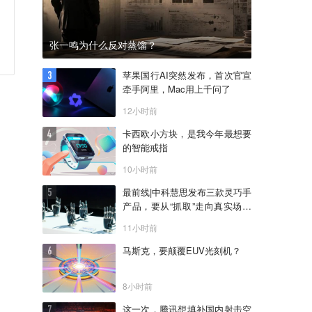
张一鸣为什么反对蒸馏？
苹果国行AI突然发布，首次官宣
牵手阿里，Mac用上千问了
12小时前
卡西欧小方块，是我今年最想要
的智能戒指
10小时前
最前线|中科慧思发布三款灵巧手
产品，要从“抓取”走向真实场景
作业
11小时前
马斯克，要颠覆EUV光刻机？
8小时前
这一次，腾讯想填补国内射击空