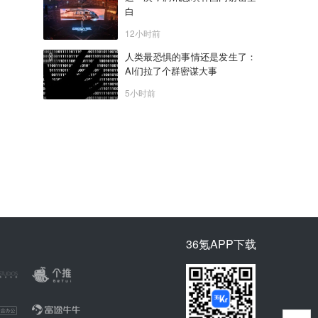
白
12小时前
人类最恐惧的事情还是发生了：
AI们拉了个群密谋大事
5小时前
36氪APP下载