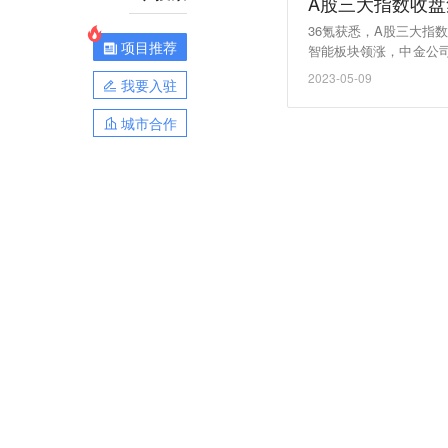
A股三大指数收盘
36氪获悉，A股三大指数
项目推荐
智能板块领涨，中金公
0%，中公教育跌超7%
2023-05-09
我要入驻
净买入9.83亿元。
城市合作