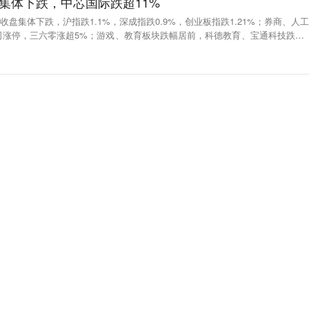
集体下跌，中芯国际跌超11%
收盘集体下跌，沪指跌1.1%，深成指跌0.9%，创业板指跌1.21%；券商、人工
司涨停，三六零涨超5%；游戏、教育板块跌幅居前，科德教育、宝通科技跌超1
；一带一路概念回调，中工国际、北方国际跌停；中芯国际跌超11%；北向资金