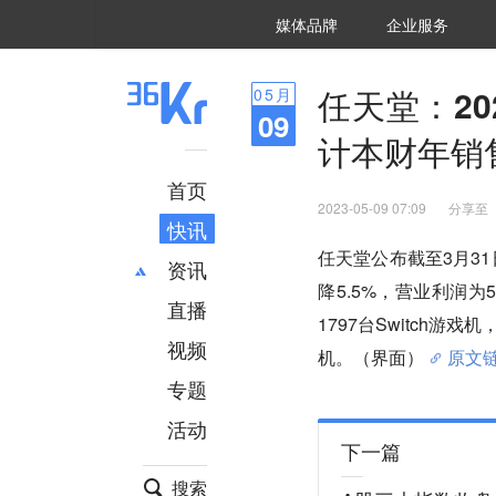
36氪Auto
数字时氪
企业号
未来消费
智能涌现
未来城市
启动Power on
媒体品牌
企业服务
企服点评
36氪出海
36氪研究院
潮生TIDE
36氪企服点评
36Kr研究院
36氪财经
职场bonus
36碳
后浪研究所
36Kr创新咨询
暗涌Waves
硬氪
氪睿研究院
任天堂：20
05
月
09
计本财年销售
首页
2023-05-09 07:09
分享至
快讯
任天堂公布截至3月31日
资讯
降5.5%，营业利润为5
直播
最新
推荐
1797台Switch游戏
创投
财经
视频
机。（界面）
原文
汽车
AI
专题
科技
项目推荐
活动
专精特新
安徽
下一篇
搜索