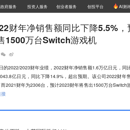
创投发布
项目推荐
核心服务
LP源计划
政府服务
投资人服务
创业者服务
创投平台
AI测
36氪Pro
VClub
VClub投资机构库
创投氪堂
城市之窗
投资机构职位推介
企业入驻
投资人认证
22财年净销售额同比下降5.5%，
1500万台Switch游戏机
的2022/2023财年业绩，2022财年净销售额1.6万亿日元，同
043.8亿日元，同比下降14.9%，超出预期。该公司2022财年
机，而2021财年为2306台，预计2023财年将售出1500万台Switch
链接