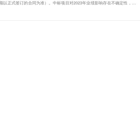
金额以正式签订的合同为准）。中标项目对2023年业绩影响存在不确定性，将对
产生积极的影响。