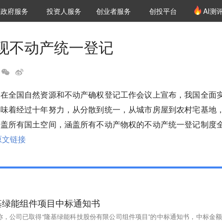
创投发布
项目推荐
核心服务
LP源计划
政府服务
投资人服务
创业者服务
创投平台
AI测
36氪Pro
VClub
VClub投资机构库
创投氪堂
城市之窗
投资机构职位推介
企业入驻
投资人认证
现不动产统一登记
华在全国自然资源和不动产确权登记工作会议上宣布，我国全面
意味着经过十年努力，从分散到统一，从城市房屋到农村宅基地
覆盖所有国土空间，涵盖所有不动产物权的不动产统一登记制度
原文链接
基绿能组件项目中标通知书
称，公司已取得“隆基绿能科技股份有限公司组件项目”的中标通知书，中标金额