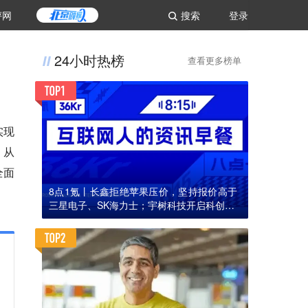
评网
搜索
登录
24小时热榜
查看更多榜单
实现
，从
全面
8点1氪丨长鑫拒绝苹果压价，坚持报价高于
三星电子、SK海力士；宇树科技开启科创板I
PO初步询价；韩国宣布进入“国家灾难状态”