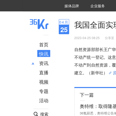
36氪Auto
数字时氪
企业号
未来消费
智能涌现
未来城市
启动Power on
媒体品牌
企业服务
企服点评
36氪出海
36氪研究院
潮生TIDE
36氪企服点评
36Kr研究院
36氪财经
职场bonus
36碳
后浪研究所
36Kr创新咨询
暗涌Waves
硬氪
氪睿研究院
我国全面实
04
月
25
2023-04-25 08:25
分享至
首页
自然资源部部长王广
快讯
不动产统一登记。这
资讯
不动产到自然资源，
直播
最新
推荐
建立。（新华社）
创投
财经
视频
汽车
AI
专题
科技
项目推荐
下一篇
活动
专精特新
安徽
奥特维：取得隆
36氪获悉，奥特维公告
搜索