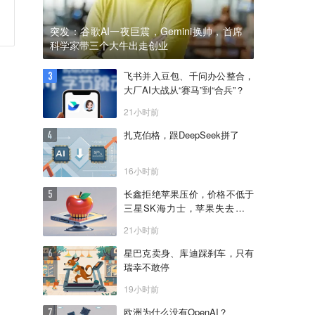
突发：谷歌AI一夜巨震，Gemini换帅，首席
科学家带三个大牛出走创业
飞书并入豆包、千问办公整合，
大厂AI大战从“赛马”到“合兵”？
21小时前
扎克伯格，跟DeepSeek拼了
16小时前
长鑫拒绝苹果压价，价格不低于
三星SK海力士，苹果失去了议
价权
21小时前
星巴克卖身、库迪踩刹车，只有
瑞幸不敢停
19小时前
欧洲为什么没有OpenAI？