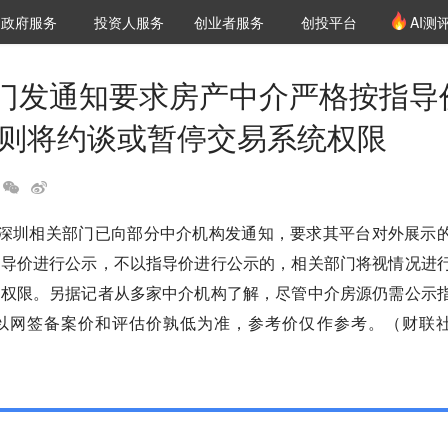
创投发布
项目推荐
核心服务
LP源计划
政府服务
投资人服务
创业者服务
创投平台
AI测
36氪Pro
VClub
VClub投资机构库
创投氪堂
城市之窗
投资机构职位推介
企业入驻
投资人认证
门发通知要求房产中介严格按指导
否则将约谈或暂停交易系统权限
，深圳相关部门已向部分中介机构发通知，要求其平台对外展示
指导价进行公示，不以指导价进行公示的，相关部门将视情况进
统权限。另据记者从多家中介机构了解，尽管中介房源仍需公示
以网签备案价和评估价孰低为准，参考价仅作参考。（财联