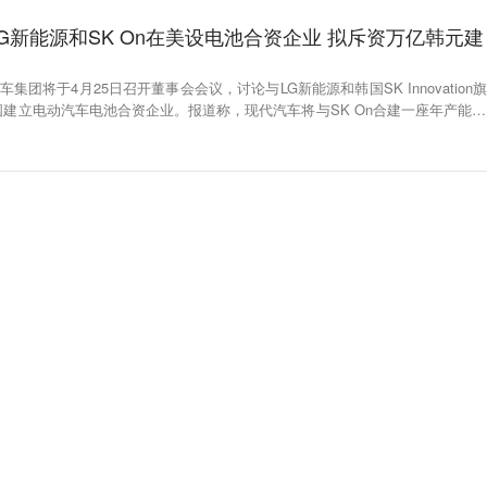
G新能源和SK On在美设电池合资企业 拟斥资万亿韩元建
集团将于4月25日召开董事会会议，讨论与LG新能源和韩国SK Innovation旗
美国建立电动汽车电池合资企业。报道称，现代汽车将与SK On合建一座年产能20
计划同LG新能源共同建厂的年产能则为35至40吉瓦时。（东亚日报）