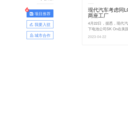
现代汽车考虑同L
项目推荐
两座工厂
4月22日，据悉，现代汽车
我要入驻
下电池公司SK On在
至25吉瓦时的电池厂，
城市合作
2023-04-22