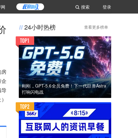
评网
搜索
登录
价
24小时热榜
查看更多榜单
的房
行企
刚刚，GPT-5.6全员免费！下一代巨兽Astra
指导
打响闪电战
社）