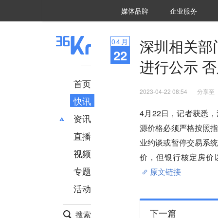
36氪Auto
数字时氪
企业号
未来消费
智能涌现
未来城市
启动Power on
媒体品牌
企业服务
企服点评
36氪出海
36氪研究院
潮生TIDE
36氪企服点评
36Kr研究院
36氪财经
职场bonus
36碳
后浪研究所
36Kr创新咨询
暗涌Waves
硬氪
氪睿研究院
深圳相关部
04
月
22
进行公示 
首页
2023-04-22 08:54
分享至
快讯
4月22日，记者获悉
资讯
源价格必须严格按照
直播
最新
推荐
业约谈或暂停交易系
创投
财经
视频
价，但银行核定房价
汽车
AI
专题
原文链接
科技
项目推荐
活动
专精特新
安徽
下一篇
搜索