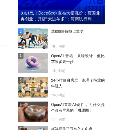
8点1氪丨DeepSeek宣布大幅涨价；贾国龙
再创业，开店“天边羊多”；河南试行周五下
午弹性离岗
花800块钱找点罪受
18小时前
OpenAI 音箱：果味设计，但比
苹果多走一步
14小时前
24小时健身房里，泡满了待业的
年轻人
19小时前
OpenAI首款AI硬件，为什么是
个没有屏幕的「甜甜圈」
11小时前
赵祺握住了豆包的方向盘