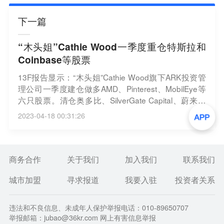
下一篇
“木头姐”Cathie Wood一季度重仓特斯拉和
Coinbase等股票
13F报告显示：“木头姐”Cathie Wood旗下ARK投资管
理公司一季度建仓做多AMD、Pinterest、MobilEye等
六只股票。清仓奥多比、SilverGate Capital、蔚来汽
车等17只股票。增持特斯拉、Coinbase、Roku、UiP
2023-04-18 00:31:26
ath、Shopify、Roblox等81只股票。减持Monday.co
m、小牛电动等129只股票。重仓股包括特斯拉、Rok
u、Zoom视频通讯、Coinbase、UiPath。（财联社）
商务合作
关于我们
加入我们
联系我们
城市加盟
寻求报道
我要入驻
投资者关系
违法和不良信息、未成年人保护举报电话：010-89650707
举报邮箱：jubao@36kr.com 网上有害信息举报