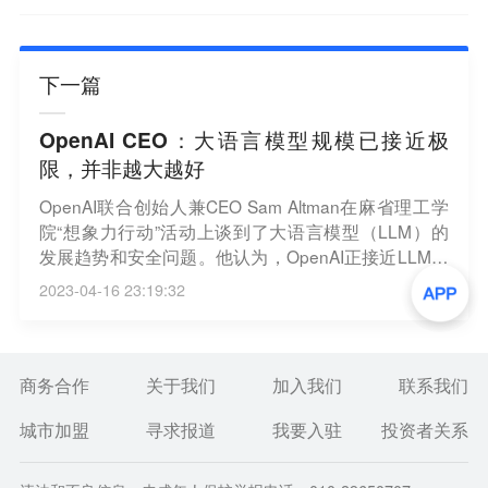
下一篇
OpenAI CEO：大语言模型规模已接近极
限，并非越大越好
OpenAI联合创始人兼CEO Sam Altman在麻省理工学
院“想象力行动”活动上谈到了大语言模型（LLM）的
发展趋势和安全问题。他认为，OpenAI正接近LLM规
模的极限，规模越大并不一定意味着模型越好，而可
2023-04-16 23:19:32
能只是为了追求一个数字而已。LLM的规模不再是衡
量模型质量的重要指标，未来将有更多的方式来提升
模型的能力和效用。（新浪财经）
商务合作
关于我们
加入我们
联系我们
城市加盟
寻求报道
我要入驻
投资者关系