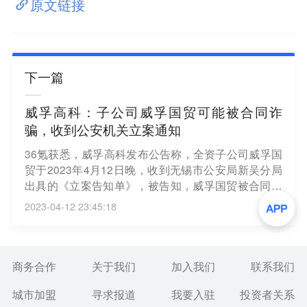
原文链接
下一篇
威孚高科：子公司威孚国贸可能被合同诈
骗，收到公安机关立案通知
36氪获悉，威孚高科发布公告称，全资子公司威孚国
贸于2023年4月12日晚，收到无锡市公安局新吴分局
出具的《立案告知单》，被告知，威孚国贸被合同诈
骗一案，符合刑事案件立案条件，已决定立案。近
2023-04-12 23:45:18
日，威孚国贸向客户就业务情况进行核查中，发现部
分应收类款项不一致情形，可能被合同诈骗，即向公
安机关报案，公安机关已组织精干力量开展工作。威
孚国贸部分应收类款项可能存在减值风险，导致威孚
商务合作
关于我们
加入我们
联系我们
国贸计提资产减值损失。
城市加盟
寻求报道
我要入驻
投资者关系