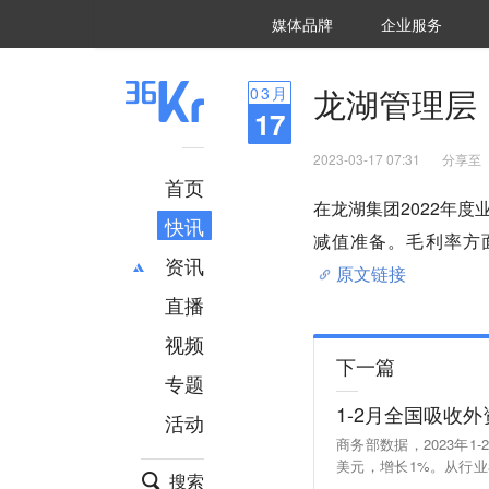
36氪Auto
数字时氪
企业号
未来消费
智能涌现
未来城市
启动Power on
媒体品牌
企业服务
企服点评
36氪出海
36氪研究院
潮生TIDE
36氪企服点评
36Kr研究院
36氪财经
职场bonus
36碳
后浪研究所
36Kr创新咨询
暗涌Waves
硬氪
氪睿研究院
龙湖管理层
03
月
17
2023-03-17 07:31
分享至
首页
在龙湖集团2022年
快讯
减值准备。毛利率方
资讯
原文链接
直播
最新
推荐
创投
财经
视频
下一篇
汽车
AI
专题
科技
项目推荐
1-2月全国吸收外资
活动
专精特新
安徽
商务部数据，2023年1-
美元，增长1%。从行业
搜索
中高技术制造业增长68