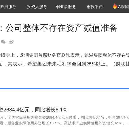
创投发布
项目推荐
核心服务
LP源计划
政府服务
投资人服务
创业者服务
创投平台
AI测
36氪Pro
VClub
VClub投资机构库
创投氪堂
城市之窗
投资机构职位推介
企业入驻
投资人认证
：公司整体不存在资产减值准备
度业绩会上，龙湖集团首席财务官赵轶表示，龙湖集团整体不存在
面，其表示，希望集团未来毛利率会回到25%以上。（财联
2684.4亿元，同比增长6.1%
2月，全国实际使用外资金额2684.4亿元人民币，同比增长6.1%，折合397.1亿
看，服务业实际使用外资增长10.1%。高技术产业实际使用外资增长32%，其
.9%，高技术服务业增长23.3%。从来源地看，“一带一路”沿线国家和东盟实际