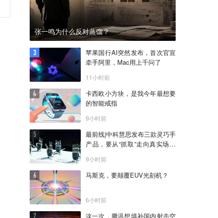
张一鸣为什么反对蒸馏？
苹果国行AI突然发布，首次官宣
牵手阿里，Mac用上千问了
11小时前
卡西欧小方块，是我今年最想要
的智能戒指
9小时前
最前线|中科慧思发布三款灵巧手
产品，要从“抓取”走向真实场景
作业
9小时前
马斯克，要颠覆EUV光刻机？
6小时前
这一次，腾讯想填补国内射击空