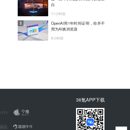
白
11小时前
OpenAI用1年时间证明，你并不
用为AI换浏览器
6小时前
36氪APP下载