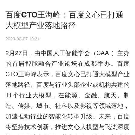
百度CTO王海峰：百度文心已打通
大模型产业落地路径
2023-02-27 10:31
2月27日，由中国人工智能学会（CAAI）主办
的首届智能融合产业论坛在成都举办。百度
CTO王海峰表示，百度文心已打通大模型产业
落地路径。百度与行业头部企业或机构共建的
11个行业大模型，在能源、金融、航天、制
造、传媒、城市、社科以及影视等领域落地，
加速推动行业的智能化转型升级。未来，百度
将坚持技术创新，推进文心大模型与飞桨深度