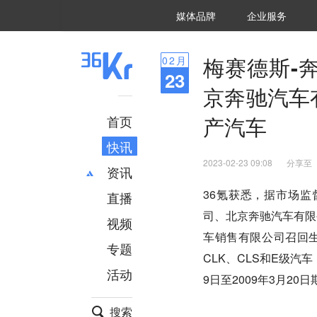
36氪Auto
数字时氪
企业号
未来消费
智能涌现
未来城市
启动Power on
媒体品牌
企业服务
企服点评
36氪出海
36氪研究院
潮生TIDE
36氪企服点评
36Kr研究院
36氪财经
职场bonus
36碳
后浪研究所
36Kr创新咨询
暗涌Waves
硬氪
氪睿研究院
梅赛德斯-
02
月
23
京奔驰汽车
产汽车
首页
快讯
2023-02-23 09:08
分享至
资讯
36氪获悉，据市场
直播
最新
推荐
司、北京奔驰汽车有限
创投
财经
视频
车销售有限公司召回生产
汽车
AI
专题
科技
项目推荐
CLK、CLS和E级汽
活动
专精特新
安徽
9日至2009年3月20
搜索