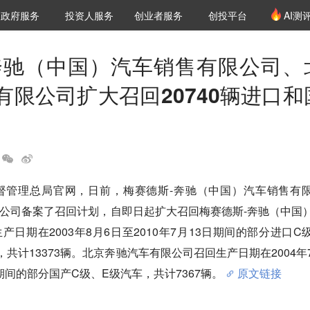
创投发布
项目推荐
核心服务
LP源计划
政府服务
投资人服务
创业者服务
创投平台
AI测
36氪Pro
VClub
VClub投资机构库
创投氪堂
城市之窗
投资机构职位推介
企业入驻
投资人认证
奔驰（中国）汽车销售有限公司、
有限公司扩大召回20740辆进口和
监督管理总局官网，日前，梅赛德斯-奔驰（中国）汽车销售有
公司备案了召回计划，自即日起扩大召回梅赛德斯-奔驰（中国
日期在2003年8月6日至2010年7月13日期间的部分进口C
车，共计13373辆。北京奔驰汽车有限公司召回生产日期在2004年
日期间的部分国产C级、E级汽车，共计7367辆。
原文链接