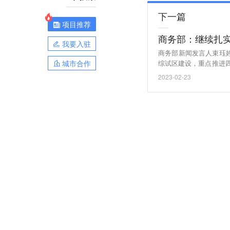
下一篇
项目推荐
商务部：继续扎
我要入驻
商务部新闻发言人束珏
城市合作
综试区建设，重点推进
实现差异化发展；培育
2023-02-23
推广一批经验做法，开
境电商领域的国际合作
协调互动。（上证报）