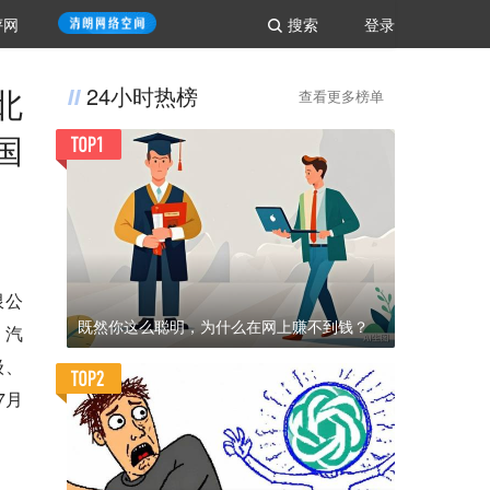
评网
搜索
登录
北
24小时热榜
查看更多榜单
国
限公
既然你这么聪明，为什么在网上赚不到钱？
）汽
级、
7月