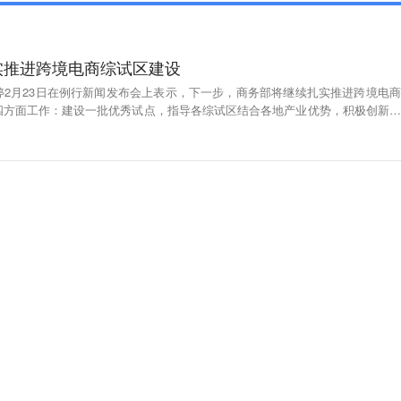
实推进跨境电商综试区建设
婷2月23日在例行新闻发布会上表示，下一步，商务部将继续扎实推进跨境电商
四方面工作：建设一批优秀试点，指导各综试区结合各地产业优势，积极创新，
一批骨干企业，加强对规模化、专业化跨境电商企业的培育，提升综合竞争力；
展优秀实践案例遴选，总结梳理成熟的经验做法，向全国复制推广；四是加快跨
，支持各类主体开拓海外市场，加强与其他国家在规则治理、标准建设等方面的