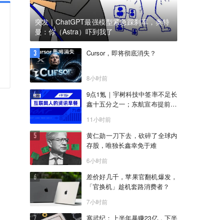
突发 | ChatGPT最强模型紧急踩刹车，奥特
曼：你（Astra）吓到我了
Cursor，即将彻底消失？
8小时前
9点1氪｜宇树科技中签率不足长
鑫十五分之一；东航宣布提前14
天可免费退改票；雪佛兰将停止
11小时前
在华销售
黄仁勋一刀下去，砍碎了全球内
存股，唯独长鑫幸免于难
6小时前
差价好几千，苹果官翻机爆发，
「官换机」趁机套路消费者？
7小时前
寒武纪：上半年暴赚23亿，下半