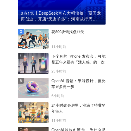
8点1氪丨DeepSeek宣布大幅涨价；贾国龙
再创业，开店“天边羊多”；河南试行周五下
午弹性离岗
花800块钱找点罪受
11小时前
下个月的 iPhone 发布会，可能
是五年来最有「活人感」的一次
23小时前
OpenAI 音箱：果味设计，但比
苹果多走一步
6小时前
24小时健身房里，泡满了待业的
年轻人
11小时前
OpenAI首款AI硬件，为什么是