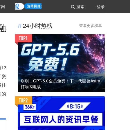
评网
搜索
登录
融
24小时热榜
查看更多榜单
12
了资
刚刚，GPT-5.6全员免费！下一代巨兽Astra
最佳
打响闪电战
构的