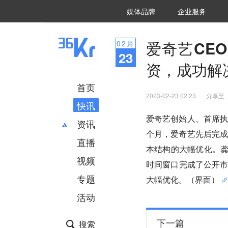
36氪Auto
数字时氪
企业号
未来消费
智能涌现
未来城市
启动Power on
媒体品牌
企业服务
企服点评
36氪出海
36氪研究院
潮生TIDE
36氪企服点评
36Kr研究院
36氪财经
职场bonus
36碳
后浪研究所
36Kr创新咨询
暗涌Waves
硬氪
氪睿研究院
爱奇艺CE
02
月
23
资，成功解
首页
2023-02-23 02:23
分享至
快讯
爱奇艺创始人、首席执
资讯
个月，爱奇艺先后完成
直播
最新
推荐
本结构的大幅优化。龚
创投
财经
视频
时间窗口完成了公开
汽车
AI
专题
大幅优化。（界面）
科技
项目推荐
活动
专精特新
安徽
下一篇
搜索