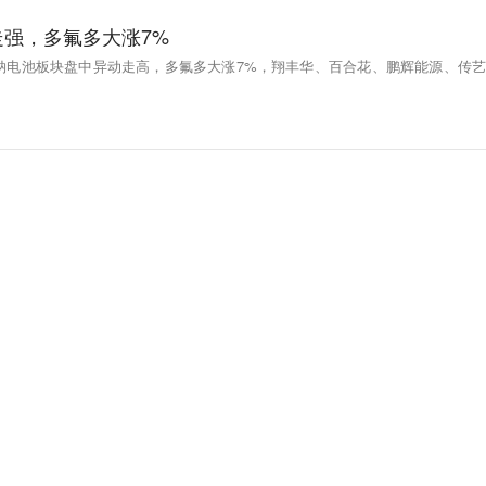
强，多氟多大涨7%
，钠电池板块盘中异动走高，多氟多大涨7%，翔丰华、百合花、鹏辉能源、传艺