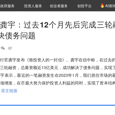
创投发布
项目推荐
核心服务
LP源计划
政府服务
投资人服务
创业者服务
创投平台
AI测
36氪Pro
VClub
VClub投资机构库
创投氪堂
城市之窗
投资机构职位推介
企业入驻
投资人认证
O龚宇：过去12个月先后完成三轮
决债务问题
行官龚宇发布《致投资人的一封信》。龚宇在信中称，在过去的
三轮融资，总募资额近13亿美元，成功解决了债务问题，实现
宇表示，最近的一笔融资发生在2023年1月，我们抓住市场的
市场增发，在尽最大努力保护投资人利益的同时，实现了资本结
原文链接