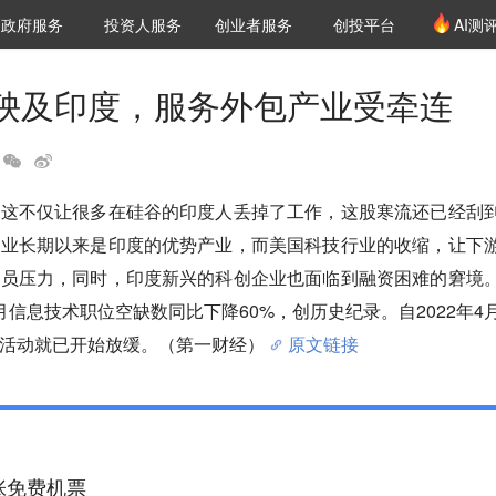
创投发布
项目推荐
核心服务
LP源计划
政府服务
投资人服务
创业者服务
创投平台
AI测
36氪Pro
VClub
VClub投资机构库
创投氪堂
城市之窗
投资机构职位推介
企业入驻
投资人认证
殃及印度，服务外包产业受牵连
，这不仅让很多在硅谷的印度人丢掉了工作，这股寒流还已经刮
产业长期以来是印度的优势产业，而美国科技行业的收缩，让下
裁员压力，同时，印度新兴的科创企业也面临到融资困难的窘境
月信息技术职位空缺数同比下降60%，创历史纪录。自2022年4
活动就已开始放缓。（第一财经）
原文链接
张免费机票