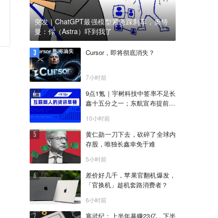
突发 | ChatGPT最强模型紧急踩刹车，奥特
曼：你（Astra）吓到我了
Cursor，即将彻底消失？
7小时前
9点1氪｜宇树科技中签率不足长
鑫十五分之一；东航宣布提前14
天可免费退改票；雪佛兰将停止
10小时前
在华销售
黄仁勋一刀下去，砍碎了全球内
存股，唯独长鑫幸免于难
5小时前
差价好几千，苹果官翻机爆发，
「官换机」趁机套路消费者？
6小时前
寒武纪：上半年暴赚23亿，下半