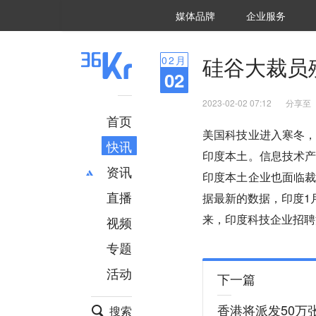
36氪Auto
数字时氪
企业号
未来消费
智能涌现
未来城市
启动Power on
媒体品牌
企业服务
企服点评
36氪出海
36氪研究院
潮生TIDE
36氪企服点评
36Kr研究院
36氪财经
职场bonus
36碳
后浪研究所
36Kr创新咨询
暗涌Waves
硬氪
氪睿研究院
硅谷大裁员
02
月
02
2023-02-02 07:12
分享至
首页
美国科技业进入寒冬
快讯
印度本土。信息技术
资讯
印度本土企业也面临
直播
最新
推荐
据最新的数据，印度1
创投
财经
来，印度科技企业招聘
视频
汽车
AI
专题
科技
项目推荐
活动
专精特新
安徽
下一篇
香港将派发50万
搜索