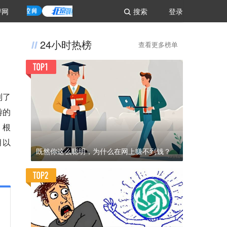
评网
搜索
登录
24小时热榜
查看更多榜单
到了
游的
。根
月以
既然你这么聪明，为什么在网上赚不到钱？