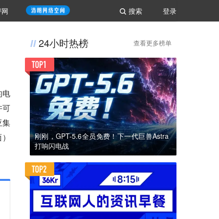
评网
搜索
登录
24小时热榜
查看更多榜单
的电
许可
亚集
刚刚，GPT-5.6全员免费！下一代巨兽Astra
面）
打响闪电战