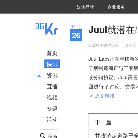
36氪Auto
数字时氪
企业号
未来消费
智能涌现
未来城市
启动Power on
媒体品牌
企业服务
企服点评
36氪出海
36氪研究院
潮生TIDE
36氪企服点评
36Kr研究院
36氪财经
职场bonus
36碳
后浪研究所
36Kr创新咨询
暗涌Waves
硬氪
氪睿研究院
Juul就
01
月
26
2023-01-26 03:29
分享至
首页
Juul Labs正在
快讯
子烟制造商正与三家烟
资讯
或分销协议。Juul
直播
最新
推荐
团进行了讨论。交易
创投
财经
原文链接
视频
汽车
AI
专题
科技
项目推荐
活动
专精特新
安徽
下一篇
甘孜泸定道路已
搜索