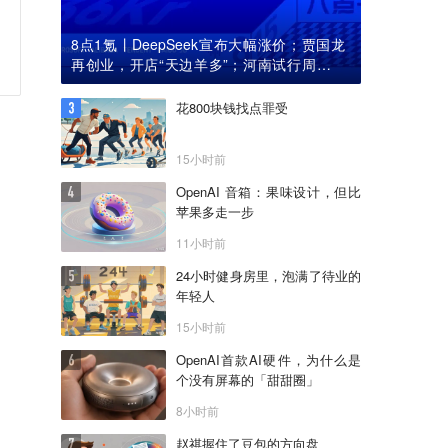
8点1氪丨DeepSeek宣布大幅涨价；贾国龙
再创业，开店“天边羊多”；河南试行周五下
午弹性离岗
花800块钱找点罪受
15小时前
OpenAI 音箱：果味设计，但比
苹果多走一步
11小时前
24小时健身房里，泡满了待业的
年轻人
15小时前
OpenAI首款AI硬件，为什么是
个没有屏幕的「甜甜圈」
8小时前
赵祺握住了豆包的方向盘