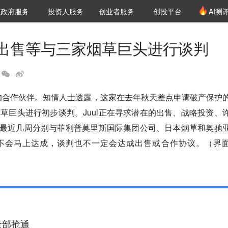
创投发布
项目推荐
核心服务
LP源计划
政府服务
投资人服务
创业者服务
创投平台
AI测
36氪Pro
VClub
VClub投资机构库
创投氪堂
城市之窗
投资机构职位推介
企业入驻
投资人认证
潜在出售等与三家烟草巨头进行谈判
寻找新的合作伙伴。知情人士透露，这家在去年秋天差点申请破产保护
草巨头进行初步谈判。Juul正在寻求潜在的出售、战略投资、
高管最近几周分别与菲利普莫里斯国际集团公司、日本烟草和奥驰
不会马上达成，谈判也不一定会达成出售或合作协议。（界
全部抢通