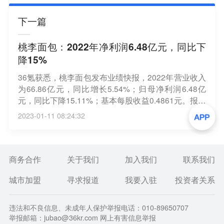
下一篇
桃李面包：2022年净利润6.48亿元，同比下
降15%
36氪获悉，桃李面包发布业绩快报，2022年营业收入
为66.86亿元，同比增长5.54%；归母净利润6.48亿
元，同比下降15.11%；基本每股收益0.4861元。报告
期内，受疫情及部分地区夏季持续高温限电影响，报
2023-01-11 08:24:32
告期内终端配送服务等成本费用均有所增长，加之部
分原材料价格上涨导致本期毛利率同比有所下降。
商务合作
关于我们
加入我们
联系我们
城市加盟
寻求报道
我要入驻
投资者关系
违法和不良信息、未成年人保护举报电话：010-89650707
举报邮箱：jubao@36kr.com 网上有害信息举报