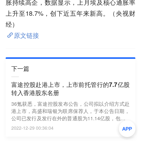
胀持续高企，数据显示，上月埃及核心通胀率
上升至18.7%，创下近五年来新高。（央视财
经）
原文链接
下一篇
富途控股赴港上市，上市前托管行的7.7亿股
转入香港股东名册
36氪获悉，富途控股发布公告，公司拟以介绍方式赴
港上市，高盛和瑞银为联席保荐人，于本公告日期，
公司已发行及发行在外的普通股为11.14亿股，包括7.
34亿股A类普通股及3.81亿股B类普通股（包括相关腾
2022-12-29 00:36:04
讯实体持有的1.41亿股B类普通股，该等股份将于紧
随介绍上市完成后转换为A类普通股）。上市前，托