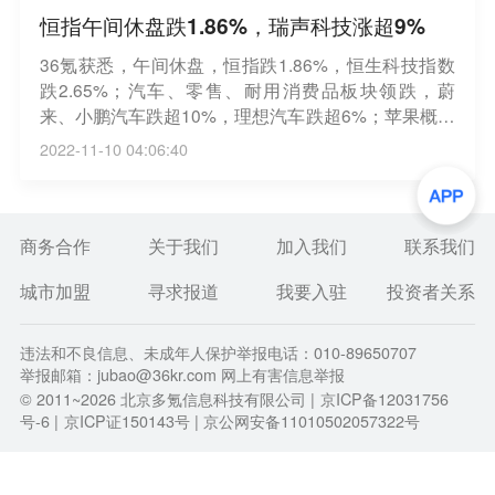
恒指午间休盘跌1.86%，瑞声科技涨超9%
36氪获悉，午间休盘，恒指跌1.86%，恒生科技指数
跌2.65%；汽车、零售、耐用消费品板块领跌，蔚
来、小鹏汽车跌超10%，理想汽车跌超6%；苹果概念
股、食品饮料板块涨幅居前，瑞声科技涨超9%；南向
2022-11-10 04:06:40
资金净买入24.85亿港元。
商务合作
关于我们
加入我们
联系我们
城市加盟
寻求报道
我要入驻
投资者关系
违法和不良信息、未成年人保护举报电话：010-89650707
举报邮箱：jubao@36kr.com 网上有害信息举报
© 2011~
2026
北京多氪信息科技有限公司 |
京ICP备12031756
号-6
|
京ICP证150143号
| 京公网安备11010502057322号