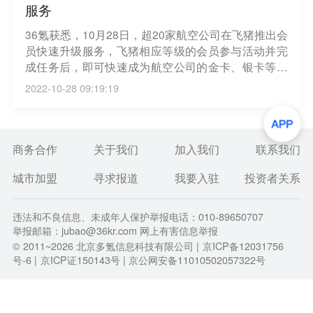
服务
36氪获悉，10月28日，超20家航空公司在飞猪推出会
员快速升级服务，飞猪相应等级的会员参与活动并完
成任务后，即可快速成为航空公司的金卡、银卡等会
员。飞猪App上的活动页面显示，部分航空公司还可
2022-10-28 09:19:19
直接赠送金卡、银卡会员。
商务合作
关于我们
加入我们
联系我们
城市加盟
寻求报道
我要入驻
投资者关系
违法和不良信息、未成年人保护举报电话：010-89650707
举报邮箱：jubao@36kr.com 网上有害信息举报
© 2011~
2026
北京多氪信息科技有限公司 |
京ICP备12031756
号-6
|
京ICP证150143号
| 京公网安备11010502057322号