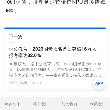
10bit运算，推理延迟较传统NPU最多降低
96%。
下一篇
中公教育：2023国考报名首日突破16万人，
报考率达82.6%
36氪获悉，据中公教育消息，2023国考招录37100
人，比去年增加5858人，“扩招”比例达18.75%，“扩
招”主力来自招录大户——税务系统，招录人数比去年
增加4985人。据统计，截至10月25日16时，已经有1
2022-10-25 11:41:14
63790人提交报名申请，与去年同期相比增加66717
人，涨幅高达68.72%，有14590个职位实现“零”的突
破，占总职位数的82.6%，与去年相比增加6个百分
点。
商务合作
关于我们
加入我们
联系我们