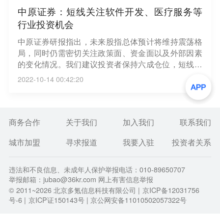
中原证券：短线关注软件开发、医疗服务等
行业投资机会
中原证券研报指出，未来股指总体预计将维持震荡格
局，同时仍需密切关注政策面、资金面以及外部因素
的变化情况。我们建议投资者保持六成仓位，短线关
注软件开发、医疗服务、电力以及通信设备等行业的
2022-10-14 00:42:20
投资机会。（第一财经）
商务合作
关于我们
加入我们
联系我们
城市加盟
寻求报道
我要入驻
投资者关系
违法和不良信息、未成年人保护举报电话：010-89650707
举报邮箱：jubao@36kr.com 网上有害信息举报
© 2011~
2026
北京多氪信息科技有限公司 |
京ICP备12031756
号-6
|
京ICP证150143号
| 京公网安备11010502057322号