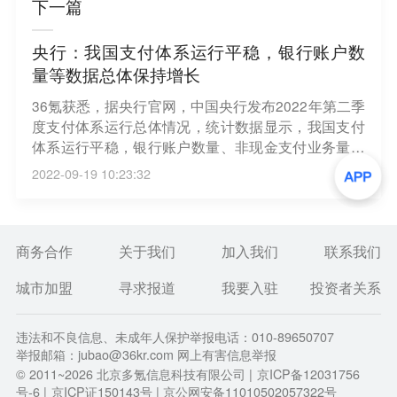
下一篇
央行：我国支付体系运行平稳，银行账户数
量等数据总体保持增长
36氪获悉，据央行官网，中国央行发布2022年第二季
度支付体系运行总体情况，统计数据显示，我国支付
体系运行平稳，银行账户数量、非现金支付业务量、
支付系统业务量等数据总体保持增长。截至二季度
2022-09-19 10:23:32
末，全国共开立银行账户139.74亿户，环比增长0.4
8%。二季度，全国银行共办理非现金支付业务1104.5
6亿笔，金额1165.73万亿元，同比分别增长6.32%和
7.86%。
商务合作
关于我们
加入我们
联系我们
城市加盟
寻求报道
我要入驻
投资者关系
违法和不良信息、未成年人保护举报电话：010-89650707
举报邮箱：jubao@36kr.com 网上有害信息举报
© 2011~
2026
北京多氪信息科技有限公司 |
京ICP备12031756
号-6
|
京ICP证150143号
| 京公网安备11010502057322号