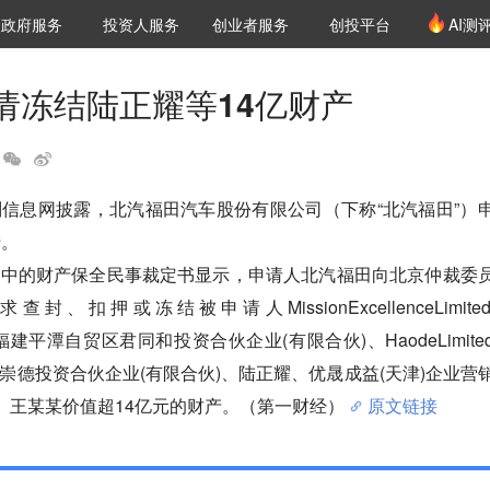
创投发布
项目推荐
核心服务
LP源计划
政府服务
投资人服务
创业者服务
创投平台
AI测
36氪Pro
VClub
VClub投资机构库
创投氪堂
城市之窗
投资机构职位推介
企业入驻
投资人认证
请冻结陆正耀等14亿财产
信息网披露，北汽福田汽车股份有限公司（下称“北汽福田”）
。

序中的财产保全民事裁定书显示，申请人北汽福田向北京仲裁委
、扣押或冻结被申请人MissionExcellenceLimite
ited、福建平潭自贸区君同和投资合伙企业(有限合伙)、HaodeLimite
崇德投资合伙企业(有限合伙)、陆正耀、优晟成益(天津)企业营
)、王某某价值超14亿元的财产。（第一财经）
原文链接