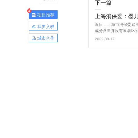
下一篇
项目推荐
上海消保委：婴
近日，上海市消保委购
我要入驻
成分含量并没有显著区
新闻记者，在中国，除了
城市合作
2022-09-17
是商业“噱头”。（澎湃