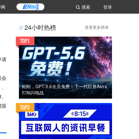
评网
搜索
登录
24小时热榜
查看更多榜单
申请
员会
刚刚，GPT-5.6全员免费！下一代巨兽Astra
d、
打响闪电战
d、
销策