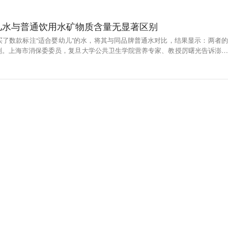
儿水与普通饮用水矿物质含量无显著区别
买了数款标注“适合婴幼儿”的水，将其与同品牌普通水对比，结果显示：两者的
别。上海市消保委委员，复旦大学公共卫生学院营养专家、教授厉曙光告诉澎湃
婴幼儿配方奶粉，其余绝大多数标称 “适合婴幼儿”的食品，都为商家自封，都
新闻）