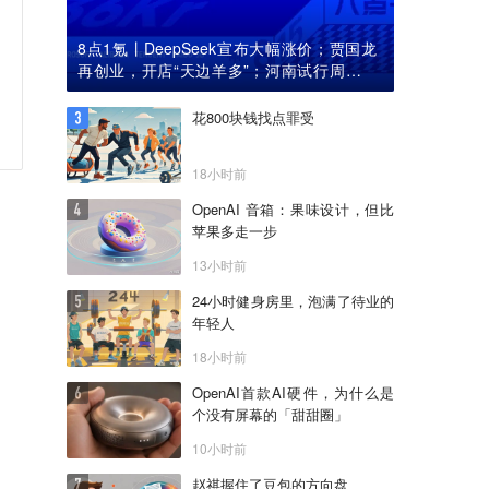
8点1氪丨DeepSeek宣布大幅涨价；贾国龙
再创业，开店“天边羊多”；河南试行周五下
午弹性离岗
花800块钱找点罪受
18小时前
OpenAI 音箱：果味设计，但比
苹果多走一步
13小时前
24小时健身房里，泡满了待业的
年轻人
18小时前
OpenAI首款AI硬件，为什么是
个没有屏幕的「甜甜圈」
10小时前
赵祺握住了豆包的方向盘