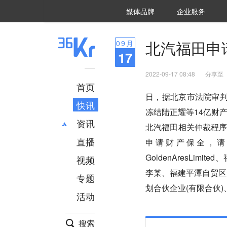
36氪Auto
数字时氪
企业号
未来消费
智能涌现
未来城市
启动Power on
媒体品牌
企业服务
企服点评
36氪出海
36氪研究院
潮生TIDE
36氪企服点评
36Kr研究院
36氪财经
职场bonus
36碳
后浪研究所
36Kr创新咨询
暗涌Waves
硬氪
氪睿研究院
北汽福田申
09
月
17
2022-09-17 08:48
分享至
首页
日，据北京市法院审判
快讯
冻结陆正耀等14亿财产
资讯
北汽福田相关仲裁程
直播
最新
推荐
申请财产保全，请求查封
创投
财经
GoldenAresLim
视频
汽车
AI
李某、福建平潭自贸区
专题
科技
项目推荐
划合伙企业(有限合伙
活动
专精特新
安徽
搜索