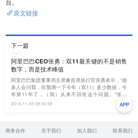
台。
原文链接
下一篇
阿里巴巴CEO张勇：双11最关键的不是销售
数字，而是技术峰值
阿里巴巴集团董事局主席兼首席执行官张勇表示，“很
多人会问我，你预测一下今年（双11）多少数据，今
年第11年了，（我）从来不回答这个问题。”张勇
称，“其实在我心里最关键的，不是销售数字，而是我
2019-11-05 08:30:58
们整个技术的峰值，我们能够每秒钟支撑多少笔订单
的处理，既不发生钱的错误，又不发生错误的库存，
被错误地记录，这个才能保证整个商业顺畅运
转。”（澎湃）
商务合作
关于我们
加入我们
联系我们