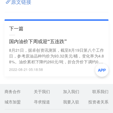
原文链接
下一篇
国内油价下周或迎“五连跌”
8月21日，据卓创资讯测算，截至8月19日第八个工作
日，参考原油品种均价为93.32美元/桶，变化率为4.8
8%。油价累积下降约260元/吨，折合升价下调约0.20
-0.22元/升。从当前计价周期来看，国内成品油呈现下
2022-08-21 05:18:58
跌趋势。（新浪财经）
商务合作
关于我们
加入我们
联系我们
城市加盟
寻求报道
我要入驻
投资者关系