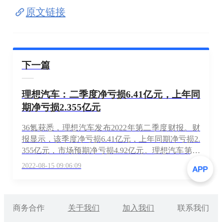
原文链接
下一篇
理想汽车：二季度净亏损6.41亿元，上年同
期净亏损2.355亿元
36氪获悉，理想汽车发布2022年第二季度财报。财
报显示，该季度净亏损6.41亿元，上年同期净亏损2.
355亿元，市场预期净亏损4.92亿元。理想汽车第二
季度的车辆毛利率为21.2%，而2021年第二季度为1
2022-08-15 09:06:09
8.7%，2022年第一季度为22.4%。截至发稿，理想
汽车美股盘前跌超3%。
商务合作
关于我们
加入我们
联系我们