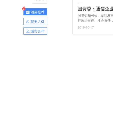
国资委：通信企业
项目推荐
国资委秘书长、新闻发言
行政治责任、社会责任
我要入驻
费降幅已超过30%，降
2019-10-17
降低社会用电成本约36
城市合作