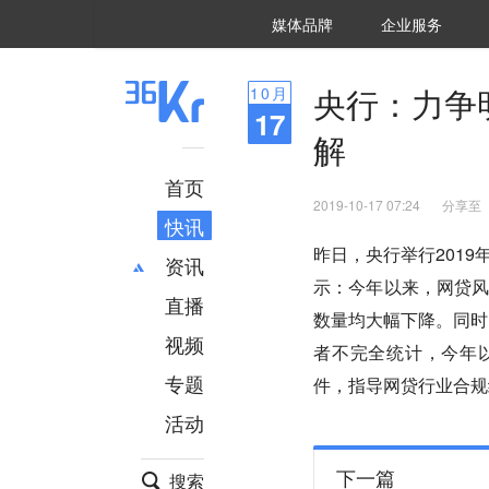
36氪Auto
数字时氪
企业号
未来消费
智能涌现
未来城市
启动Power on
媒体品牌
企业服务
企服点评
36氪出海
36氪研究院
潮生TIDE
36氪企服点评
36Kr研究院
36氪财经
职场bonus
36碳
后浪研究所
36Kr创新咨询
暗涌Waves
硬氪
氪睿研究院
央行：力争
10
月
17
解
首页
2019-10-17 07:24
分享至
快讯
昨日，央行举行201
资讯
示：今年以来，网贷
直播
最新
推荐
数量均大幅下降。同时
创投
财经
视频
者不完全统计，今年
汽车
AI
专题
件，指导网贷行业合规
科技
项目推荐
活动
专精特新
安徽
下一篇
搜索