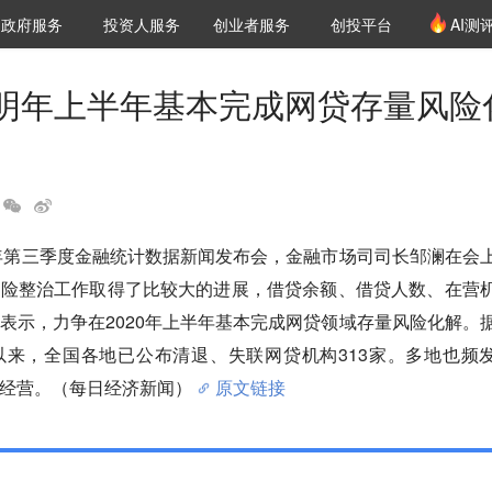
创投发布
项目推荐
核心服务
LP源计划
政府服务
投资人服务
创业者服务
创投平台
AI测
36氪Pro
VClub
VClub投资机构库
创投氪堂
城市之窗
投资机构职位推介
企业入驻
投资人认证
明年上半年基本完成网贷存量风险
9年第三季度金融统计数据新闻发布会，金融市场司司长邹澜在会
风险整治工作取得了比较大的进展，借贷余额、借贷人数、在营
表示，力争在2020年上半年基本完成网贷领域存量风险化解。
以来，全国各地已公布清退、失联网贷机构313家。多地也频
经营。（每日经济新闻）
原文链接