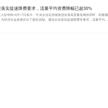
落实提速降费要求，流量平均资费降幅已超30%
人彭华岗10月17日表示，中央企业在持续推进自身高质量发展的同时，积极履
，为经济社会发展作出了新的贡献。通信企业落实提速降费等要求，流量平均资
费约3000亿元；电网企业落实降电价政策，一般工商业电价已较年初下降10%，
0亿元。（证券时报）