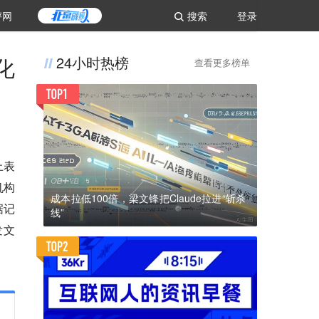
评网
搜索
登录
化
24小时热榜
查看更多榜单
上表
机构
成本拉低100倍，梁文锋把Claude拉进“斩杀
据记
线”
发文