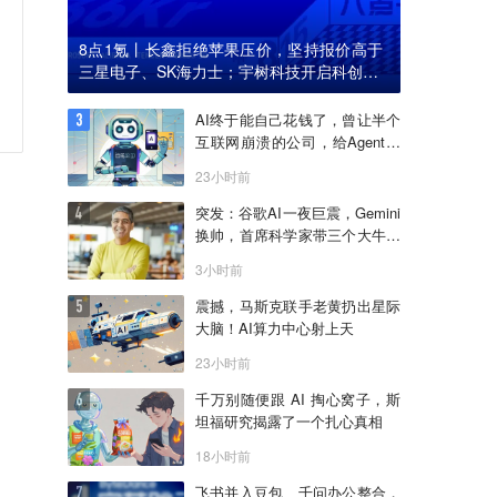
8点1氪丨长鑫拒绝苹果压价，坚持报价高于
三星电子、SK海力士；宇树科技开启科创板I
PO初步询价；韩国宣布进入“国家灾难状态”
AI终于能自己花钱了，曾让半个
互联网崩溃的公司，给Agent做
了个支付宝
23小时前
突发：谷歌AI一夜巨震，Gemini
换帅，首席科学家带三个大牛出
走创业
3小时前
震撼，马斯克联手老黄扔出星际
大脑！AI算力中心射上天
23小时前
千万别随便跟 AI 掏心窝子，斯
坦福研究揭露了一个扎心真相
18小时前
飞书并入豆包、千问办公整合，