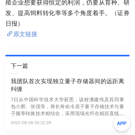
殖企业想要获得恒定的利润，仍要从育种、研
发、提高饲料转化率等多个角度着手。（证券
日报）
原文链接
下一篇
我团队首次实现独立量子存储器间的远距离
纠缠
7日从中国科学技术大学获悉，该校潘建伟及其同事
包小辉、张强等，将长寿命冷原子量子存储技术与量
子频率转换技术相结合，采用现场光纤在相距直线距
离12.5公里的独立量子存储节点间建立纠缠。相关研
2022-08-08 00:32:28
究成果以编辑推荐的形式日前发表在《物理评论快
报》上。（科技日报）