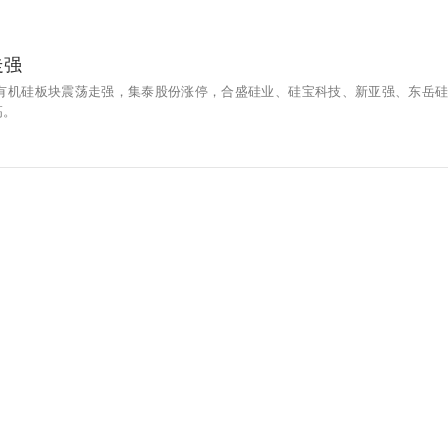
走强
，有机硅板块震荡走强，集泰股份涨停，合盛硅业、硅宝科技、新亚强、东岳硅
高。