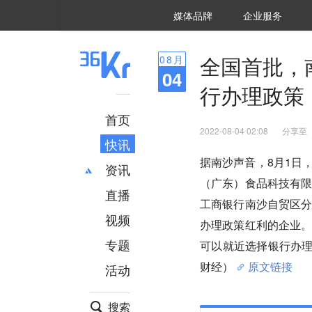
36氪Auto
数字时氪
企业号
未来消费
智能涌现
未来城市
启动Power on
媒体品牌
企业服务
企服点评
36氪出海
36氪研究院
潮生TIDE
36氪企服点评
36Kr研究院
36氪财经
职场bonus
36碳
后浪研究所
36Kr创新咨询
暗涌Waves
硬氪
氪睿研究院
全国首批，
08
月
04
行办理政策
首页
2022-08-04 02:08
分享至
快讯
据南沙声音，8月1日
资讯
（广东）食品科技有
直播
最新
推荐
工商银行南沙自贸区
创投
财经
视频
办理政策红利的企业
汽车
AI
专题
可以就近选择银行办理
科技
项目推荐
财经）
原文链接
活动
专精特新
安徽
搜索