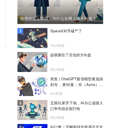
既然你这么聪明，为什么在网上赚不到钱？
SpaceX对手破产了
19小时前
赵祺握住了豆包的方向盘
22小时前
突发 | ChatGPT最强模型紧急踩
刹车，奥特曼：你（Astra）吓
到我了
4小时前
五路玩家齐下场，AI办公超级入
口争夺战全面打响
23小时前
9点1氪｜宇树科技中签率不足长