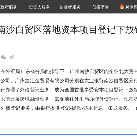
创投发布
项目推荐
核心服务
LP源计划
政府服务
投资人服务
创业者服务
创投平台
AI测
36氪Pro
VClub
VClub投资机构库
创投氪堂
城市之窗
投资机构职位推介
企业入驻
投资人认证
南沙自贸区落地资本项目登记下放
，在外汇局广东省分局的指导下，广州南沙自贸区内企业北大荒
限公司、广州鑫汇金贸易有限公司分别在农业银行南沙自贸区分
分行办理了外债登记业务，成为全国首批享受资本项目登记下放
。以前开展跨境融资业务，需要前往外汇局办理外债登记。现在
外债登记业务，由银行提供登记-提款-还本付息一条龙服务。（