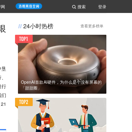
评网
搜索
登录
银
24小时热榜
查看更多榜单
中垦
行、
OpenAI首款AI硬件，为什么是个没有屏幕的
银行
「甜甜圈」
我们
21