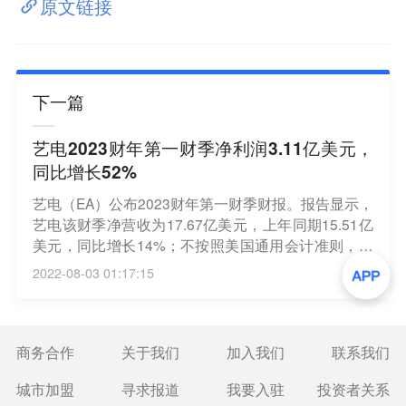
原文链接
下一篇
艺电2023财年第一财季净利润3.11亿美元，
同比增长52%
艺电（EA）公布2023财年第一财季财报。报告显示，
艺电该财季净营收为17.67亿美元，上年同期15.51亿
美元，同比增长14%；不按照美国通用会计准则，净
预订额（net bookings）为12.99亿美元，上年同期为
2022-08-03 01:17:15
13.36亿美元；净利润为3.11亿美元，与上年同期的2.
04亿美元相比增长52%。（新浪科技）
商务合作
关于我们
加入我们
联系我们
城市加盟
寻求报道
我要入驻
投资者关系