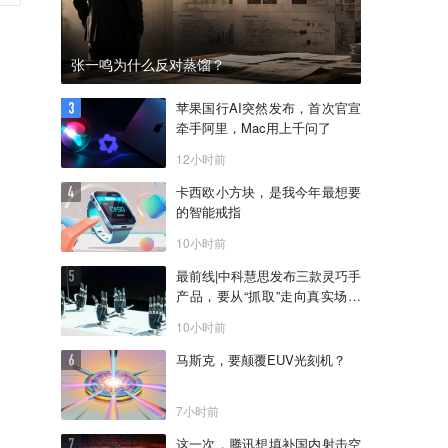
张一鸣为什么反对蒸馏？
苹果国行AI突然发布，首次官宣
牵手阿里，Mac用上千问了
12小时前
卡西欧小方块，是我今年最想要
的智能戒指
10小时前
最前线|中科慧思发布三款灵巧手
产品，要从“抓取”走向真实场景
作业
10小时前
马斯克，要颠覆EUV光刻机？
7小时前
这一次，腾讯想填补国内射击空