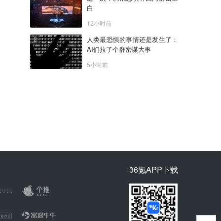
白
12小时前
人类最恐惧的事情还是发生了：
AI们拉了个群密谋大事
5小时前
36氪APP下载