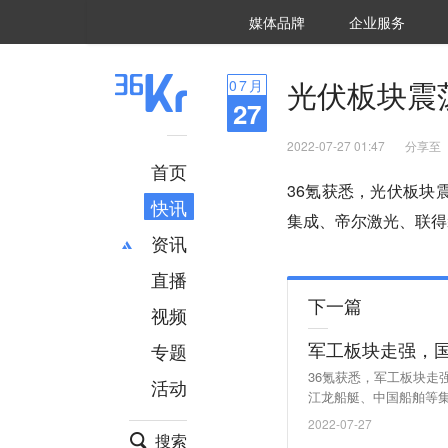
36氪Auto
数字时氪
企业号
未来消费
智能涌现
未来城市
启动Power on
媒体品牌
企业服务
企服点评
36氪出海
36氪研究院
潮生TIDE
36氪企服点评
36Kr研究院
36氪财经
职场bonus
36碳
后浪研究所
36Kr创新咨询
暗涌Waves
硬氪
氪睿研究院
光伏板块震
07
月
27
2022-07-27 01:47
分享至
首页
36氪获悉，光伏板块
快讯
集成、帝尔激光、联得
资讯
直播
最新
推荐
下一篇
创投
财经
视频
汽车
AI
军工板块走强，
专题
科技
项目推荐
36氪获悉，军工板块
活动
专精特新
安徽
江龙船艇、中国船舶等
2022-07-27
搜索