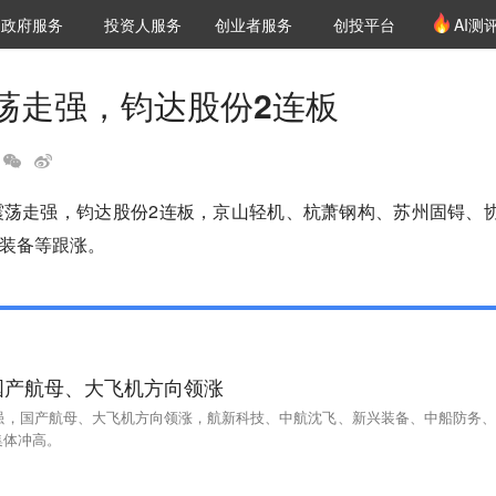
创投发布
项目推荐
核心服务
LP源计划
政府服务
投资人服务
创业者服务
创投平台
AI测
36氪Pro
VClub
VClub投资机构库
创投氪堂
城市之窗
投资机构职位推介
企业入驻
投资人认证
荡走强，钧达股份2连板
震荡走强，钧达股份2连板，京山轻机、杭萧钢构、苏州固锝、
装备等跟涨。
国产航母、大飞机方向领涨
走强，国产航母、大飞机方向领涨，航新科技、中航沈飞、新兴装备、中船防务、
集体冲高。