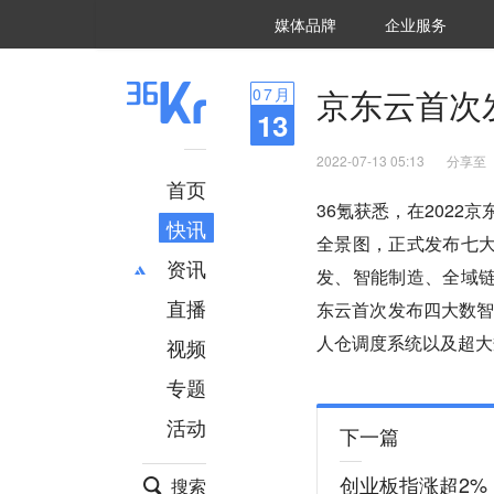
36氪Auto
数字时氪
企业号
未来消费
智能涌现
未来城市
启动Power on
媒体品牌
企业服务
企服点评
36氪出海
36氪研究院
潮生TIDE
36氪企服点评
36Kr研究院
36氪财经
职场bonus
36碳
后浪研究所
36Kr创新咨询
暗涌Waves
硬氪
氪睿研究院
京东云首次
07
月
13
2022-07-13 05:13
分享至
首页
36氪获悉，在202
快讯
全景图，正式发布七
资讯
发、智能制造、全域
直播
最新
推荐
东云首次发布四大数
创投
财经
人仓调度系统以及超大
视频
汽车
AI
专题
科技
项目推荐
活动
专精特新
安徽
下一篇
创业板指涨超2%
搜索