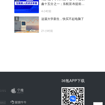
鑫十五分之一；东航宣布提前14
天可免费退改票；雪佛兰将停止
4小时前
在华销售
这届大学新生，快买不起电脑了
21小时前
36氪APP下载