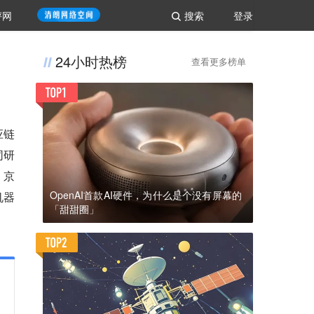
评网
搜索
登录
24小时热榜
查看更多榜单
应链
同研
，京
OpenAI首款AI硬件，为什么是个没有屏幕的
机器
「甜甜圈」