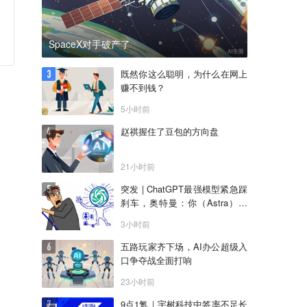
SpaceX对手破产了
既然你这么聪明，为什么在网上
赚不到钱？
5小时前
赵祺握住了豆包的方向盘
21小时前
突发 | ChatGPT最强模型紧急踩
刹车，奥特曼：你（Astra）吓
到我了
3小时前
五路玩家齐下场，AI办公超级入
口争夺战全面打响
23小时前
9点1氪｜宇树科技中签率不足长