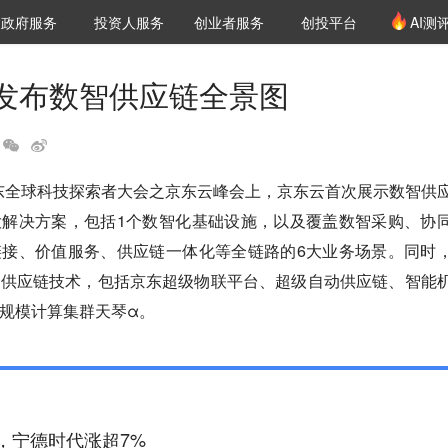
创投发布
项目推荐
核心服务
LP源计划
政府服务
投资人服务
创业者服务
创投平台
AI测
36氪Pro
VClub
VClub投资机构库
创投氪堂
城市之窗
投资机构职位推介
企业入驻
投资人认证
发布数智供应链全景图
2京东全球科技探索者大会之京东云峰会上，京东云首次展示数智供
大解决方案，包括1个数智化基础设施，以及覆盖数智采购、协
链接、价值服务、供应链一体化等全链路的6大业务场景。同时
智供应链技术，包括京东超级物联平台、超级自动供应链、智能
规模计算集群天琴α。
，宁德时代涨超7%